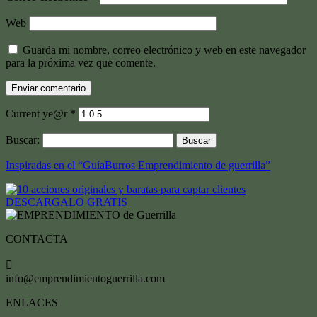
Web
Guarda mi nombre, correo electrónico y web en este navegador
para la próxima vez que comente.
Current ye@r
*
Buscar:
Inspiradas en el “GuíaBurros Emprendimiento de guerrilla”
DESCARGALO GRATIS
CONTACTA

info@emprendimientoguerrilla.com
ENLACES