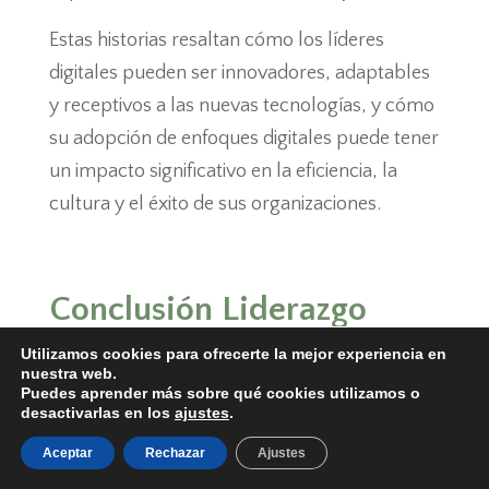
Estas historias resaltan cómo los líderes
digitales pueden ser innovadores, adaptables
y receptivos a las nuevas tecnologías, y cómo
su adopción de enfoques digitales puede tener
un impacto significativo en la eficiencia, la
cultura y el éxito de sus organizaciones.
Conclusión Liderazgo
Digital: Navegando con
Utilizamos cookies para ofrecerte la mejor experiencia en
Éxito en la Era de la
nuestra web.
Puedes aprender más sobre qué cookies utilizamos o
Transformación Digital
desactivarlas en los
ajustes
.
El liderazgo digital es más que una necesidad
Aceptar
Rechazar
Ajustes
en la era actual; es una habilidad crucial que